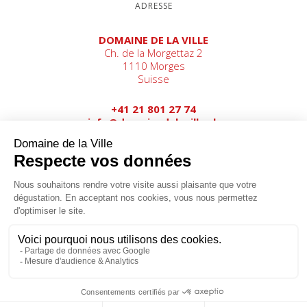
ADRESSE
DOMAINE DE LA VILLE
Ch. de la Morgettaz 2
1110 Morges
Suisse
+41 21 801 27 74
info@domainedelaville.ch
MÉDIA SOCIAUX
LA BOUTIQUE
Domaine de la Ville de Morges - Bolle & Cie (
bolle.ch
)
© 2023 -
Conditions d'utilisation
-
Politique de
confidentialité